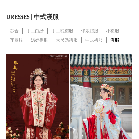
DRESSES | 中式漢服
綜合
手工白紗
手工晚禮服
伴娘禮服
小禮服
花童服
媽媽禮服
大尺碼禮服
中式禮服
漢服