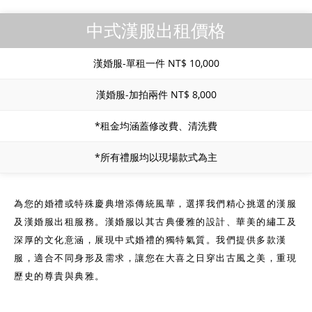
中式漢服出租價格
漢婚服-單租一件 NT$ 10,000
漢婚服-加拍兩件 NT$ 8,000
*租金均涵蓋修改費、清洗費
*所有禮服均以現場款式為主
為您的婚禮或特殊慶典增添傳統風華，選擇我們精心挑選的漢服
及漢婚服出租服務。漢婚服以其古典優雅的設計、華美的繡工及
深厚的文化意涵，展現中式婚禮的獨特氣質。我們提供多款漢
服，適合不同身形及需求，讓您在大喜之日穿出古風之美，重現
歷史的尊貴與典雅。